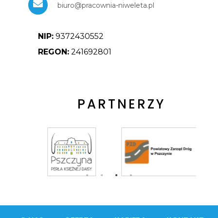
biuro@pracownia-niweleta.pl
NIP:
9372430552
REGON:
241692801
PARTNERZY